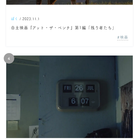
ぼく
/ 2023.11.1
自主映画『アット・ザ・ベンチ』第1編「残り者たち」
映画