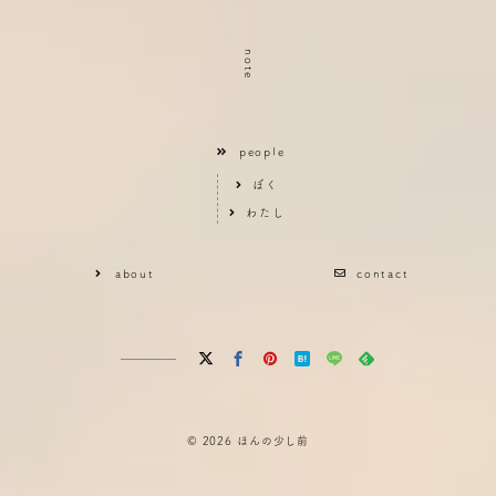
note
people
ぼく
わたし
about
contact
© 2026
ほんの少し前