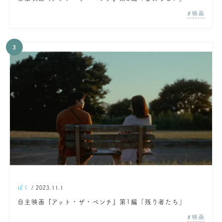
映画
ぼく
/ 2023.11.1
自主映画『アット・ザ・ベンチ』第1編「残り者たち」
映画