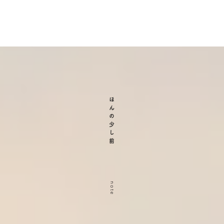
ほんの少し前
note