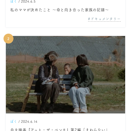
ぼく
/ 2024.6.5
私のママが決めたこと ～命と向き合った家族の記録～
ドキュメンタリー
ぼく
/ 2024.6.14
自主映画『アット・ザ・ベンチ』第2編「まわらない」