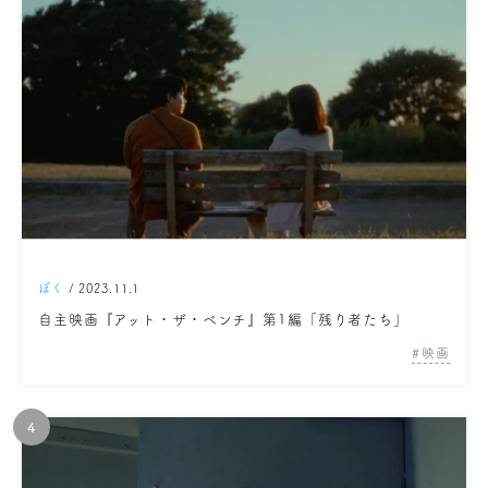
ぼく
/ 2023.11.1
自主映画『アット・ザ・ベンチ』第1編「残り者たち」
映画