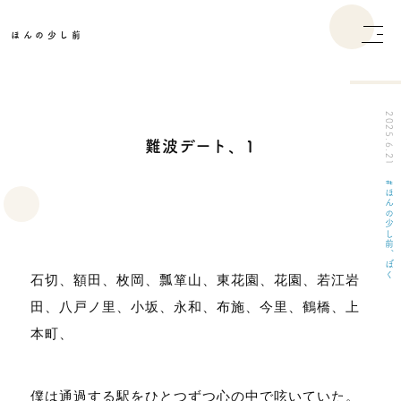
ほんの少し前
2025.6.21
難波デート、1
ほんの少し前、ぼく
石切、額田、枚岡、瓢箪山、東花園、花園、若江岩
田、八戸ノ里、小坂、永和、布施、今里、鶴橋、上
本町、
僕は通過する駅をひとつずつ心の中で呟いていた。