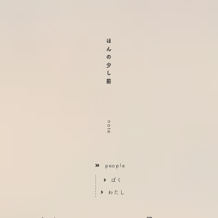
ほんの少し前
note
people
ぼく
わたし