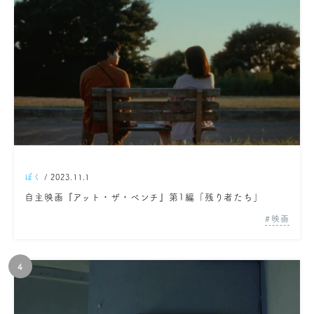
ぼく
/ 2023.11.1
自主映画『アット・ザ・ベンチ』第1編「残り者たち」
映画