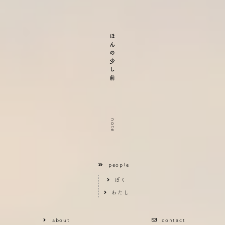
ほんの少し前
note
people
ぼく
わたし
about
contact